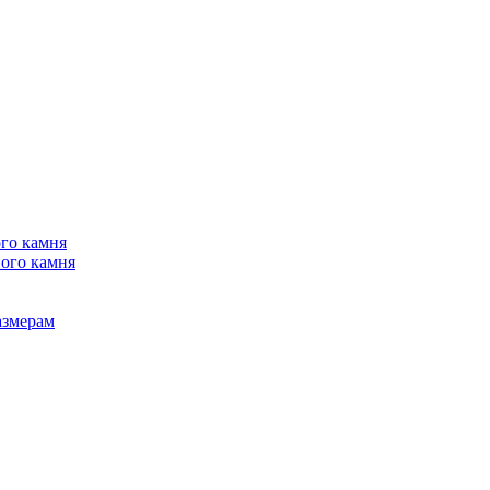
го камня
ого камня
азмерам