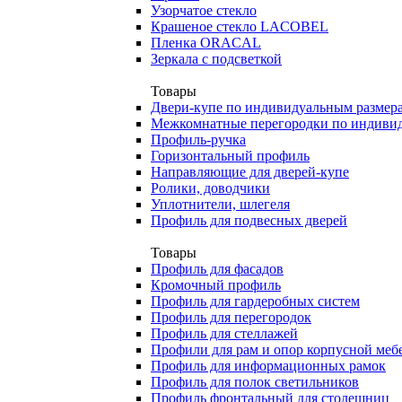
Узорчатое стекло
Крашеное стекло LACOBEL
Пленка ORACAL
Зеркала с подсветкой
Товары
Двери-купе по индивидуальным размер
Межкомнатные перегородки по индиви
Профиль-ручка
Горизонтальный профиль
Направляющие для дверей-купе
Ролики, доводчики
Уплотнители, шлегеля
Профиль для подвесных дверей
Товары
Профиль для фасадов
Кромочный профиль
Профиль для гардеробных систем
Профиль для перегородок
Профиль для стеллажей
Профили для рам и опор корпусной меб
Профиль для информационных рамок
Профиль для полок светильников
Профиль фронтальный для столешниц