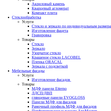
Акриловый камень
Кварцевый агломерат
Компакт плита
Стеклообработка
Услуги
Стекло и зеркало по индивидуальным размер
Изготовление фацета
Гравировка
Товары
Стекло
Зеркало
Узорчатое стекло
Крашеное стекло LACOBEL
Пленка ORACAL
Зеркала с подсветкой
Мебельные фасады
Услуги
Изготовление фасадов
Товары
МДФ панели Etterno
ЛДСП/ДВП
глянцевые панели EVOGLOSS
Панели МДФ для фасадов
Рамочный профиль МДФ для фасадов
Перфорированные панели АркМастер