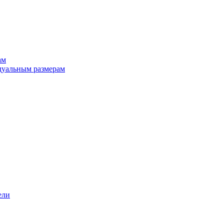
ам
дуальным размерам
ели