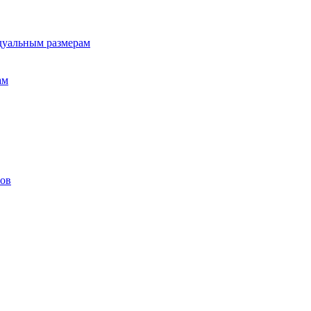
дуальным размерам
ам
лов