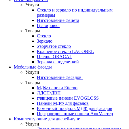
Услуги
Стекло и зеркало по индивидуальным
размерам
Изготовление фацета
Гравировка
Товары
Стекло
Зеркало
Узорчатое стекло
Крашеное стекло LACOBEL
Пленка ORACAL
Зеркала с подсветкой
Мебельные фасады
Услуги
Изготовление фасадов
Товары
МДФ панели Etterno
ЛДСП/ДВП
глянцевые панели EVOGLOSS
Панели МДФ для фасадов
Рамочный профиль МДФ для фасадов
Перфорированные панели АркМастер
Комплектующие для дверей-купе
Услуги