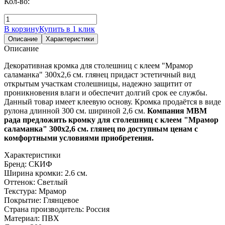
Кол-во:
В корзину
Купить в 1 клик
Описание
Характеристики
Описание
Декоративная кромка для столешниц с клеем "Мрамор
саламанка" 300х2,6 см. глянец придаст эстетичный вид
открытым участкам столешницы, надежно защитит от
проникновения влаги и обеспечит долгий срок ее службы.
Данный товар имеет клеевую основу. Кромка продаётся в виде
рулона длинной 300 см. шириной 2,6 см.
Компания МВМ
рада предложить кромку для столешниц с клеем "Мрамор
саламанка" 300х2,6 см. глянец по доступным ценам с
комфортными условиями приобретения.
Характеристики
Бренд:
СКИФ
Ширина кромки:
2.6 см.
Оттенок:
Светлый
Текстура:
Мрамор
Покрытие:
Глянцевое
Страна производитель:
Россия
Материал:
ПВХ