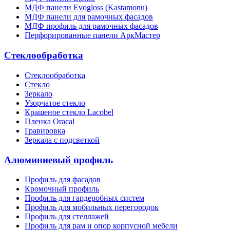
МДФ панели Evogloss (Kastamonu)
МДФ панели для рамочных фасадов
МДФ профиль для рамочных фасадов
Перфорированные панели АркМастер
Стеклообработка
Стеклообработка
Стекло
Зеркало
Узорчатое стекло
Крашеное стекло Lacobel
Пленка Oracal
Гравировка
Зеркала с подсветкой
Алюминиевый профиль
Профиль для фасадов
Кромочный профиль
Профиль для гардеробных систем
Профиль для мобильных перегородок
Профиль для стеллажей
Профиль для рам и опор корпусной мебели