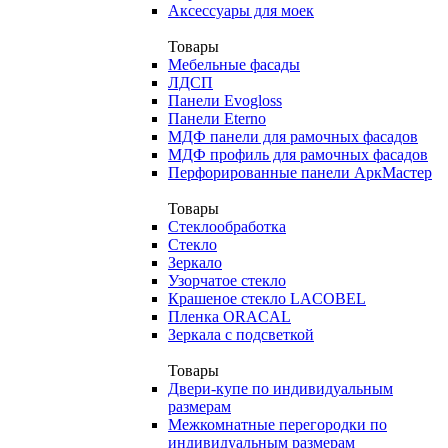
Аксессуары для моек
Товары
Мебельные фасады
ЛДСП
Панели Evogloss
Панели Eterno
МДФ панели для рамочных фасадов
МДФ профиль для рамочных фасадов
Перфорированные панели АркМастер
Товары
Стеклообработка
Стекло
Зеркало
Узорчатое стекло
Крашеное стекло LACOBEL
Пленка ORACAL
Зеркала с подсветкой
Товары
Двери-купе по индивидуальным
размерам
Межкомнатные перегородки по
индивидуальным размерам