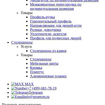
Двери-купе по индивидуальным размерам
Межкомнатные перегородки по
индивидуальным размерам
Товары
Профиль-ручка
Горизонтальный профиль
Направляющие для дверей-купе
Ролики, доводчики
Уплотнители, шлегеля
Профиль для подвесных дверей
Столешницы
Услуги
Столешницы из камня
Товары
Столешницы
Мебельные щиты
Кромка
Плинтус
Алюминиевые планки
MAX
+7 (499) 681-78-19
Telegram
info@promvm.ru
Получить консультацию