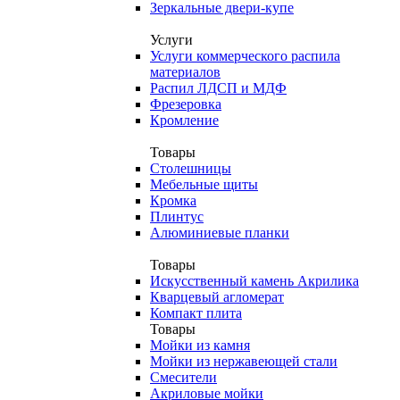
Зеркальные двери-купе
Услуги
Услуги коммерческого распила
материалов
Распил ЛДСП и МДФ
Фрезеровка
Кромление
Товары
Столешницы
Мебельные щиты
Кромка
Плинтус
Алюминиевые планки
Товары
Искусственный камень Акрилика
Кварцевый агломерат
Компакт плита
Товары
Мойки из камня
Мойки из нержавеющей стали
Смесители
Акриловые мойки