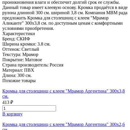
проникновения влаги и обеспечит долгий срок ее службы.
Данный товар имеет клеевую основу. Кромка продаётся в виде
рулона длинной 300 см. шириной 3,8 см. Компания МВМ рада
предложить Кромка для столешниц с клеем "Мрамор
Аликанте" 300х3,8 см. по доступным ценам с комфортными
условиями приобретения.
Характеристики
Бренд:
СКИФ
Ширина кромки:
3.8 см.
Оттенок:
Светлый
Текстура:
Мрамор
Покрытие:
Матовое
Страна производитель:
Россия
Материал:
ПВХ
Длина:
300 см.
Похожие товары
Кромка для столешниц с клеем "Мрамор Аргентина" 300х3,8
см.
413 ₽
В корзину
Кромка для столешниц с клеем "Мрамор Аргентина" 300х2,6
см.