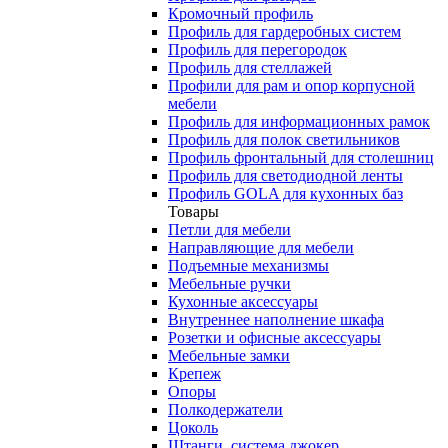
Кромочный профиль
Профиль для гардеробных систем
Профиль для перегородок
Профиль для стеллажей
Профили для рам и опор корпусной
мебели
Профиль для информационных рамок
Профиль для полок светильников
Профиль фронтальный для столешниц
Профиль для светодиодной ленты
Профиль GOLA для кухонных баз
Товары
Петли для мебели
Направляющие для мебели
Подъемные механизмы
Мебельные ручки
Кухонные аксессуары
Внутреннее наполнение шкафа
Розетки и офисные аксессуары
Мебельные замки
Крепеж
Опоры
Полкодержатели
Цоколь
Штанги, система джокер