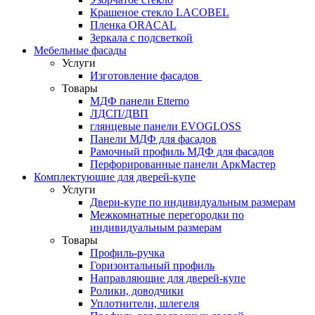
Крашеное стекло LACOBEL
Пленка ORACAL
Зеркала с подсветкой
Мебельные фасады
Услуги
Изготовление фасадов
Товары
МДФ панели Etterno
ЛДСП/ДВП
глянцевые панели EVOGLOSS
Панели МДФ для фасадов
Рамочный профиль МДФ для фасадов
Перфорированные панели АркМастер
Комплектующие для дверей-купе
Услуги
Двери-купе по индивидуальным размерам
Межкомнатные перегородки по
индивидуальным размерам
Товары
Профиль-ручка
Горизонтальный профиль
Направляющие для дверей-купе
Ролики, доводчики
Уплотнители, шлегеля