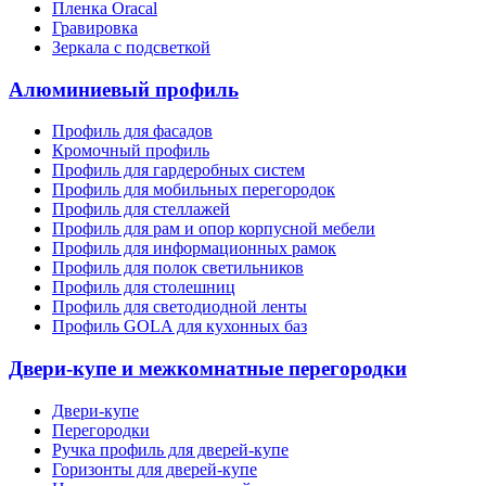
Пленка Oracal
Гравировка
Зеркала с подсветкой
Алюминиевый профиль
Профиль для фасадов
Кромочный профиль
Профиль для гардеробных систем
Профиль для мобильных перегородок
Профиль для стеллажей
Профиль для рам и опор корпусной мебели
Профиль для информационных рамок
Профиль для полок светильников
Профиль для столешниц
Профиль для светодиодной ленты
Профиль GOLA для кухонных баз
Двери-купе и межкомнатные перегородки
Двери-купе
Перегородки
Ручка профиль для дверей-купе
Горизонты для дверей-купе