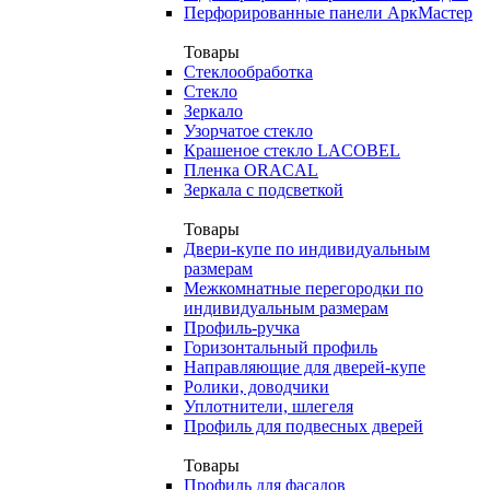
Перфорированные панели АркМастер
Товары
Стеклообработка
Стекло
Зеркало
Узорчатое стекло
Крашеное стекло LACOBEL
Пленка ORACAL
Зеркала с подсветкой
Товары
Двери-купе по индивидуальным
размерам
Межкомнатные перегородки по
индивидуальным размерам
Профиль-ручка
Горизонтальный профиль
Направляющие для дверей-купе
Ролики, доводчики
Уплотнители, шлегеля
Профиль для подвесных дверей
Товары
Профиль для фасадов