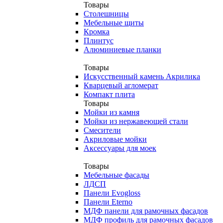
Товары
Столешницы
Мебельные щиты
Кромка
Плинтус
Алюминиевые планки
Товары
Искусственный камень Акрилика
Кварцевый агломерат
Компакт плита
Товары
Мойки из камня
Мойки из нержавеющей стали
Смесители
Акриловые мойки
Аксессуары для моек
Товары
Мебельные фасады
ЛДСП
Панели Evogloss
Панели Eterno
МДФ панели для рамочных фасадов
МДФ профиль для рамочных фасадов