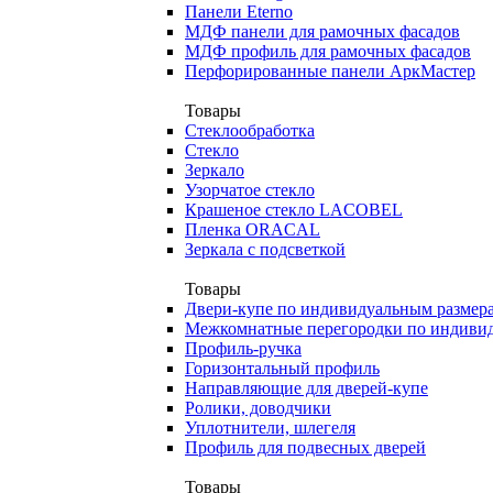
Панели Eterno
МДФ панели для рамочных фасадов
МДФ профиль для рамочных фасадов
Перфорированные панели АркМастер
Товары
Стеклообработка
Стекло
Зеркало
Узорчатое стекло
Крашеное стекло LACOBEL
Пленка ORACAL
Зеркала с подсветкой
Товары
Двери-купе по индивидуальным размер
Межкомнатные перегородки по индиви
Профиль-ручка
Горизонтальный профиль
Направляющие для дверей-купе
Ролики, доводчики
Уплотнители, шлегеля
Профиль для подвесных дверей
Товары