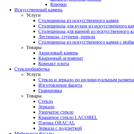
Крючки
Искусственный камень
Услуги
Столешницы из искусственного камня
Столешницы для кухни из искусственного ка
Столешницы для ванной из искусственного к
Лестницы, ступени, перила
Столешницы из искусственного камня с мойк
Товары
Акриловый камень
Кварцевый агломерат
Компакт плита
Стеклообработка
Услуги
Стекло и зеркало по индивидуальным размер
Изготовление фацета
Гравировка
Товары
Стекло
Зеркало
Узорчатое стекло
Крашеное стекло LACOBEL
Пленка ORACAL
Зеркала с подсветкой
Мебельные фасады