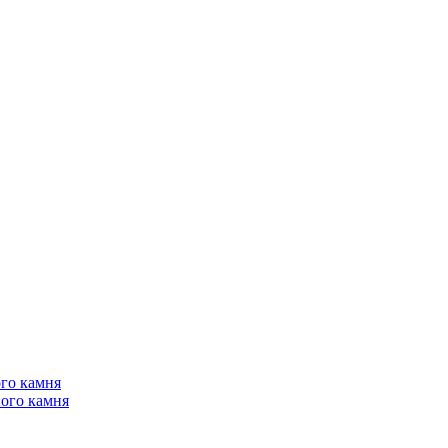
го камня
ого камня