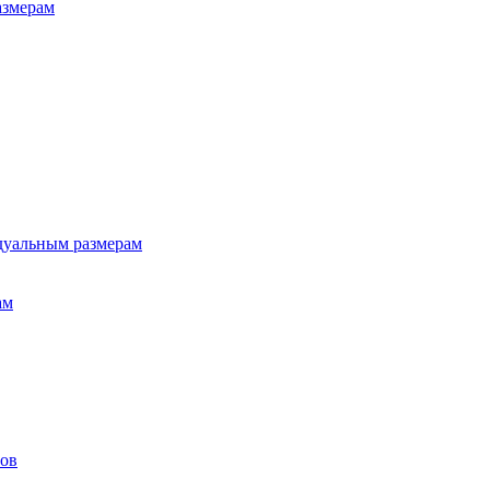
азмерам
дуальным размерам
ам
лов