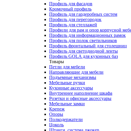
Профиль для фасадов
Кромочный профиль
Профиль для гардеробных систем
Профиль для перегородок
Профиль для стеллажей
Профили для рам и опор корпусной меб
Профиль для информационных рамок
Профиль для полок светильников
Профиль фронтальный для столешниц
Профиль для светодиодной ленты
Профиль GOLA для кухонных баз
Товары
Петли для мебели
Направляющие для мебели
Подъемные механизмы
Мебельные ручки
Кухонные аксессуары
Внутреннее наполнение шкафа
Розетки и офисные аксессуары
Мебельные замки
Крепеж
Опоры
Полкодержатели
Цоколь
Штанги, система джокер