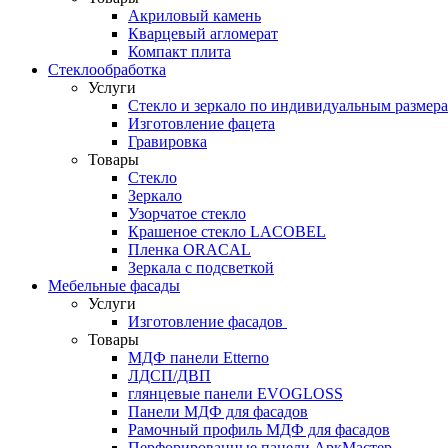
Акриловый камень
Кварцевый агломерат
Компакт плита
Стеклообработка
Услуги
Стекло и зеркало по индивидуальным размер
Изготовление фацета
Гравировка
Товары
Стекло
Зеркало
Узорчатое стекло
Крашеное стекло LACOBEL
Пленка ORACAL
Зеркала с подсветкой
Мебельные фасады
Услуги
Изготовление фасадов
Товары
МДФ панели Etterno
ЛДСП/ДВП
глянцевые панели EVOGLOSS
Панели МДФ для фасадов
Рамочный профиль МДФ для фасадов
Перфорированные панели АркМастер