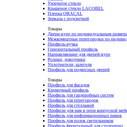
Узорчатое стекло
Крашеное стекло LACOBEL
Пленка ORACAL
Зеркала с подсветкой
Товары
Двери-купе по индивидуальным размер
Межкомнатные перегородки по индиви
Профиль-ручка
Горизонтальный профиль
Направляющие для дверей-купе
Ролики, доводчики
Уплотнители, шлегеля
Профиль для подвесных дверей
Товары
Профиль для фасадов
Кромочный профиль
Профиль для гардеробных систем
Профиль для перегородок
Профиль для стеллажей
Профили для рам и опор корпусной меб
Профиль для информационных рамок
Профиль для полок светильников
Профиль фронтальный для столешниц