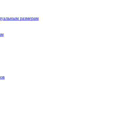
дуальным размерам
ам
лов