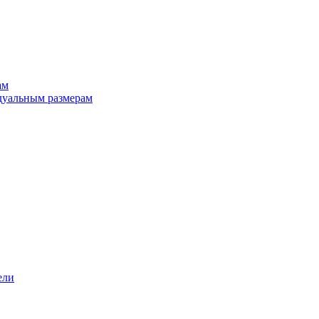
ам
дуальным размерам
ели