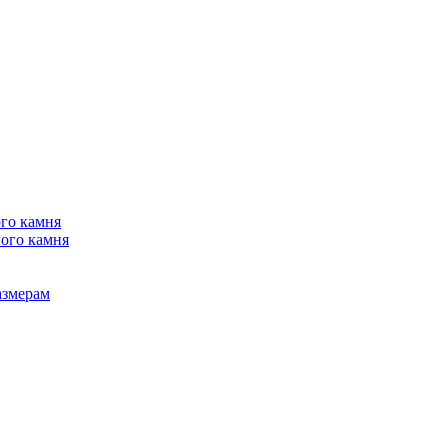
го камня
ого камня
азмерам