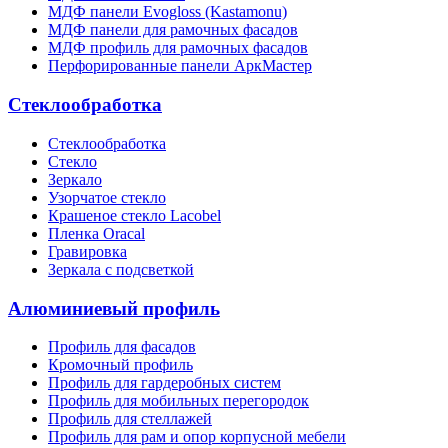
МДФ панели Evogloss (Kastamonu)
МДФ панели для рамочных фасадов
МДФ профиль для рамочных фасадов
Перфорированные панели АркМастер
Стеклообработка
Стеклообработка
Стекло
Зеркало
Узорчатое стекло
Крашеное стекло Lacobel
Пленка Oracal
Гравировка
Зеркала с подсветкой
Алюминиевый профиль
Профиль для фасадов
Кромочный профиль
Профиль для гардеробных систем
Профиль для мобильных перегородок
Профиль для стеллажей
Профиль для рам и опор корпусной мебели