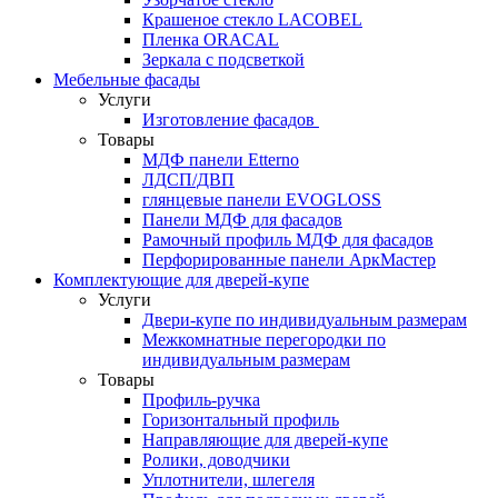
Крашеное стекло LACOBEL
Пленка ORACAL
Зеркала с подсветкой
Мебельные фасады
Услуги
Изготовление фасадов
Товары
МДФ панели Etterno
ЛДСП/ДВП
глянцевые панели EVOGLOSS
Панели МДФ для фасадов
Рамочный профиль МДФ для фасадов
Перфорированные панели АркМастер
Комплектующие для дверей-купе
Услуги
Двери-купе по индивидуальным размерам
Межкомнатные перегородки по
индивидуальным размерам
Товары
Профиль-ручка
Горизонтальный профиль
Направляющие для дверей-купе
Ролики, доводчики
Уплотнители, шлегеля