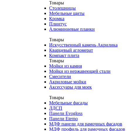
Товары
Столешницы
Мебельные щиты
Кромка
Плинтус
Алюминиевые планки
Товары
Искусственный камень Акрилика
Кварцевый агломерат
Компакт плита
Товары
Мойки из камня
Мойки из нержавеющей стали
Смесители
Акриловые мойки
Аксессуары для моек
Товары
Мебельные фасады
ЛДСП
Панели Evogloss
Панели Eterno
МДФ панели для рамочных фасадов
МДФ профиль для рамочных фасадов