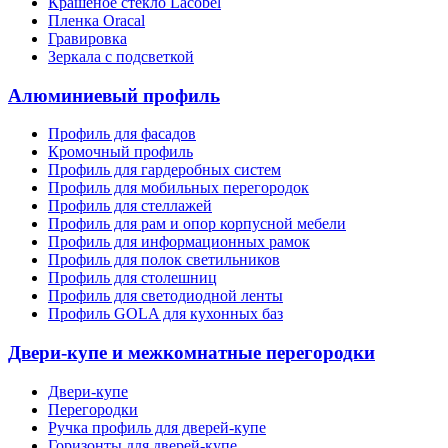
Крашеное стекло Lacobel
Пленка Oracal
Гравировка
Зеркала с подсветкой
Алюминиевый профиль
Профиль для фасадов
Кромочный профиль
Профиль для гардеробных систем
Профиль для мобильных перегородок
Профиль для стеллажей
Профиль для рам и опор корпусной мебели
Профиль для информационных рамок
Профиль для полок светильников
Профиль для столешниц
Профиль для светодиодной ленты
Профиль GOLA для кухонных баз
Двери-купе и межкомнатные перегородки
Двери-купе
Перегородки
Ручка профиль для дверей-купе
Горизонты для дверей-купе