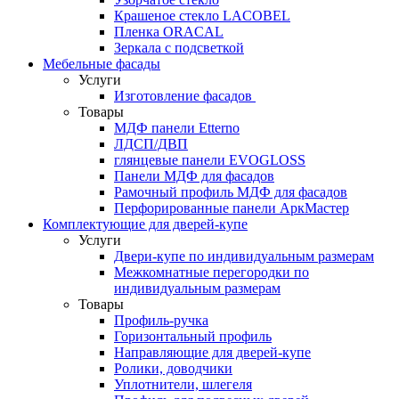
Крашеное стекло LACOBEL
Пленка ORACAL
Зеркала с подсветкой
Мебельные фасады
Услуги
Изготовление фасадов
Товары
МДФ панели Etterno
ЛДСП/ДВП
глянцевые панели EVOGLOSS
Панели МДФ для фасадов
Рамочный профиль МДФ для фасадов
Перфорированные панели АркМастер
Комплектующие для дверей-купе
Услуги
Двери-купе по индивидуальным размерам
Межкомнатные перегородки по
индивидуальным размерам
Товары
Профиль-ручка
Горизонтальный профиль
Направляющие для дверей-купе
Ролики, доводчики
Уплотнители, шлегеля