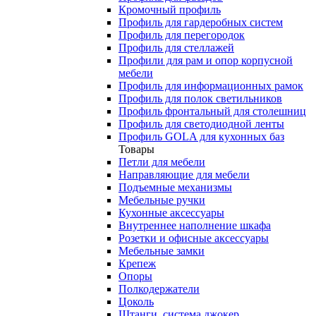
Кромочный профиль
Профиль для гардеробных систем
Профиль для перегородок
Профиль для стеллажей
Профили для рам и опор корпусной
мебели
Профиль для информационных рамок
Профиль для полок светильников
Профиль фронтальный для столешниц
Профиль для светодиодной ленты
Профиль GOLA для кухонных баз
Товары
Петли для мебели
Направляющие для мебели
Подъемные механизмы
Мебельные ручки
Кухонные аксессуары
Внутреннее наполнение шкафа
Розетки и офисные аксессуары
Мебельные замки
Крепеж
Опоры
Полкодержатели
Цоколь
Штанги, система джокер