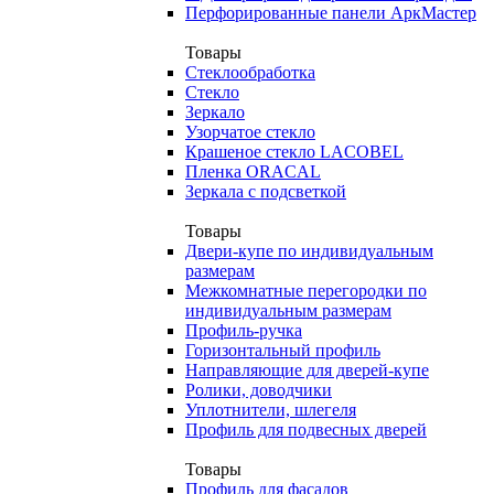
Перфорированные панели АркМастер
Товары
Стеклообработка
Стекло
Зеркало
Узорчатое стекло
Крашеное стекло LACOBEL
Пленка ORACAL
Зеркала с подсветкой
Товары
Двери-купе по индивидуальным
размерам
Межкомнатные перегородки по
индивидуальным размерам
Профиль-ручка
Горизонтальный профиль
Направляющие для дверей-купе
Ролики, доводчики
Уплотнители, шлегеля
Профиль для подвесных дверей
Товары
Профиль для фасадов