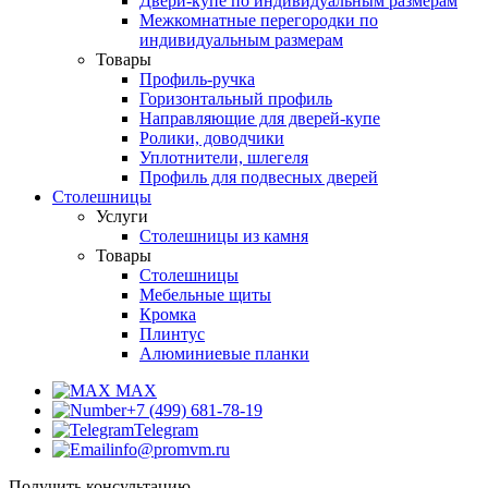
Двери-купе по индивидуальным размерам
Межкомнатные перегородки по
индивидуальным размерам
Товары
Профиль-ручка
Горизонтальный профиль
Направляющие для дверей-купе
Ролики, доводчики
Уплотнители, шлегеля
Профиль для подвесных дверей
Столешницы
Услуги
Столешницы из камня
Товары
Столешницы
Мебельные щиты
Кромка
Плинтус
Алюминиевые планки
MAX
+7 (499) 681-78-19
Telegram
info@promvm.ru
Получить консультацию