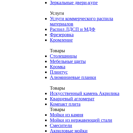
Зеркальные двери-купе
Услуги
Услуги коммерческого распила
материалов
Распил ЛДСП и МДФ
Фрезеровка
Кромление
Товары
Столешницы
Мебельные щиты
Кромка
Плинтус
Алюминиевые планки
Товары
Искусственный камень Акрилика
Кварцевый агломерат
Компакт плита
Товары
Мойки из камня
Мойки из нержавеющей стали
Смесители
Акриловые мойки