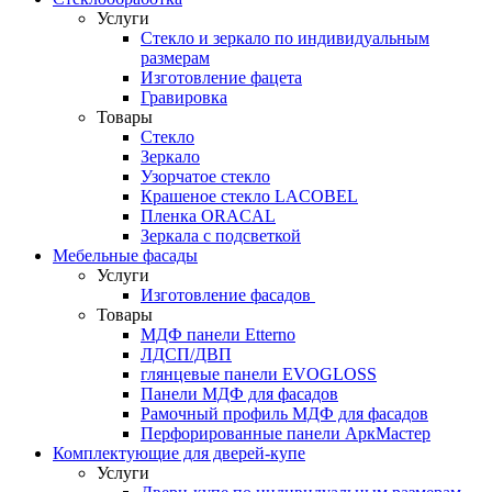
Услуги
Стекло и зеркало по индивидуальным
размерам
Изготовление фацета
Гравировка
Товары
Стекло
Зеркало
Узорчатое стекло
Крашеное стекло LACOBEL
Пленка ORACAL
Зеркала с подсветкой
Мебельные фасады
Услуги
Изготовление фасадов
Товары
МДФ панели Etterno
ЛДСП/ДВП
глянцевые панели EVOGLOSS
Панели МДФ для фасадов
Рамочный профиль МДФ для фасадов
Перфорированные панели АркМастер
Комплектующие для дверей-купе
Услуги