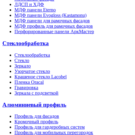
ЛДСП и ХДФ
МДФ панели Eterno
МДФ панели Evogloss (Kastamonu)
МДФ панели для рамочных фасадов
МДФ профиль для рамочных фасадов
Перфорированные панели АркМастер
Стеклообработка
Стеклообработка
Стекло
Зеркало
Узорчатое стекло
Крашеное стекло Lacobel
Пленка Oracal
Гравировка
Зеркала с подсветкой
Алюминиевый профиль
Профиль для фасадов
Кромочный профиль
Профиль для гардеробных систем
Профиль для мобильных перегородок