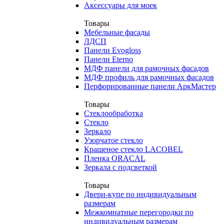
Аксессуары для моек
Товары
Мебельные фасады
ЛДСП
Панели Evogloss
Панели Eterno
МДФ панели для рамочных фасадов
МДФ профиль для рамочных фасадов
Перфорированные панели АркМастер
Товары
Стеклообработка
Стекло
Зеркало
Узорчатое стекло
Крашеное стекло LACOBEL
Пленка ORACAL
Зеркала с подсветкой
Товары
Двери-купе по индивидуальным
размерам
Межкомнатные перегородки по
индивидуальным размерам