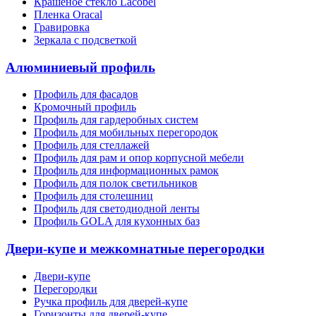
Крашеное стекло Lacobel
Пленка Oracal
Гравировка
Зеркала с подсветкой
Алюминиевый профиль
Профиль для фасадов
Кромочный профиль
Профиль для гардеробных систем
Профиль для мобильных перегородок
Профиль для стеллажей
Профиль для рам и опор корпусной мебели
Профиль для информационных рамок
Профиль для полок светильников
Профиль для столешниц
Профиль для светодиодной ленты
Профиль GOLA для кухонных баз
Двери-купе и межкомнатные перегородки
Двери-купе
Перегородки
Ручка профиль для дверей-купе
Горизонты для дверей-купе