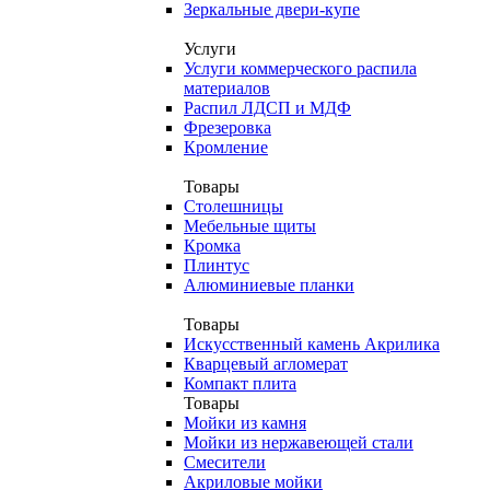
Зеркальные двери-купе
Услуги
Услуги коммерческого распила
материалов
Распил ЛДСП и МДФ
Фрезеровка
Кромление
Товары
Столешницы
Мебельные щиты
Кромка
Плинтус
Алюминиевые планки
Товары
Искусственный камень Акрилика
Кварцевый агломерат
Компакт плита
Товары
Мойки из камня
Мойки из нержавеющей стали
Смесители
Акриловые мойки