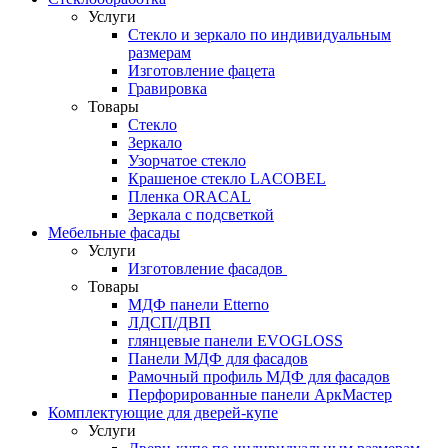
Услуги
Стекло и зеркало по индивидуальным
размерам
Изготовление фацета
Гравировка
Товары
Стекло
Зеркало
Узорчатое стекло
Крашеное стекло LACOBEL
Пленка ORACAL
Зеркала с подсветкой
Мебельные фасады
Услуги
Изготовление фасадов
Товары
МДФ панели Etterno
ЛДСП/ДВП
глянцевые панели EVOGLOSS
Панели МДФ для фасадов
Рамочный профиль МДФ для фасадов
Перфорированные панели АркМастер
Комплектующие для дверей-купе
Услуги