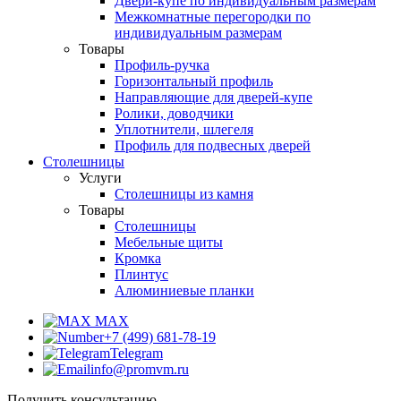
Двери-купе по индивидуальным размерам
Межкомнатные перегородки по
индивидуальным размерам
Товары
Профиль-ручка
Горизонтальный профиль
Направляющие для дверей-купе
Ролики, доводчики
Уплотнители, шлегеля
Профиль для подвесных дверей
Столешницы
Услуги
Столешницы из камня
Товары
Столешницы
Мебельные щиты
Кромка
Плинтус
Алюминиевые планки
MAX
+7 (499) 681-78-19
Telegram
info@promvm.ru
Получить консультацию