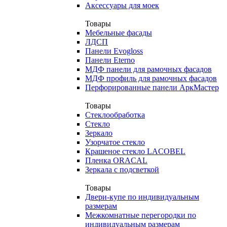
Аксессуары для моек
Товары
Мебельные фасады
ЛДСП
Панели Evogloss
Панели Eterno
МДФ панели для рамочных фасадов
МДФ профиль для рамочных фасадов
Перфорированные панели АркМастер
Товары
Стеклообработка
Стекло
Зеркало
Узорчатое стекло
Крашеное стекло LACOBEL
Пленка ORACAL
Зеркала с подсветкой
Товары
Двери-купе по индивидуальным
размерам
Межкомнатные перегородки по
индивидуальным размерам